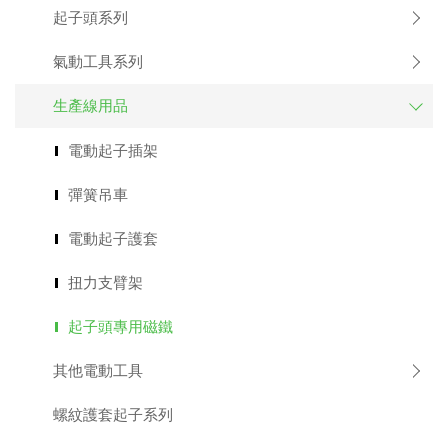
起子頭系列
Applic
氣動工具系列
常
見
問
生產線用品
題
Q&A
電動起子插架
電
彈簧吊車
子
目
電動起子護套
錄
Catal
扭力支臂架
最
起子頭專用磁鐵
新
消
息
其他電動工具
News
螺紋護套起子系列
聯