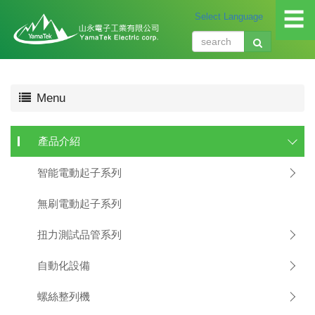
☰
關
Menu
於
我
們
產品介紹
About
us
智能電動起子系列
產
品
無刷電動起子系列
介
紹
扭力測試品管系列
Produ
自動化設備
應
用
螺絲整列機
領
域