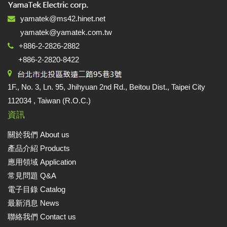
yamatek@ms42.hinet.net
yamatek@yamatek.com.tw
+886-2-2826-2882
+886-2-2820-8422
1F., No. 3, Ln. 95, Jhihyuan 2nd Rd., Beitou Dist., Taipei City
112034 , Taiwan (R.O.C.)
資訊
關於我們 About us
產品介紹 Products
應用領域 Application
常見問題 Q&A
電子目錄 Catalog
最新消息 News
聯絡我們 Contact us