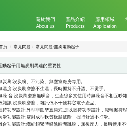
關於我們
產品介紹
應用領域
About us
Products
Application
首頁
常見問題
常見問題:無刷電動起子
: 電動起子用無炭刷馬達的重要性
無炭刷:沒炭粉、不污染、無塵室廠房專用。
無溫度:沒炭刷磨擦不生溫，長時握持不升溫、不燙手。
無噪.音:沒炭刷磨擦無噪音，生產線多支使用時無噪音不相互吵
低雜訊:沒炭刷磨擦，雜訊低不干擾其它電子產品。
握持功學設計:外型非圓型直筒式,是以握持功學設計，減輕握持
防滑功能設計:雙射成型軟質橡膠披附，握持舒適不打滑。
離合功能設計:螺絲鎖緊時碟煞瞬間跳脫，無後座力，長時使用不