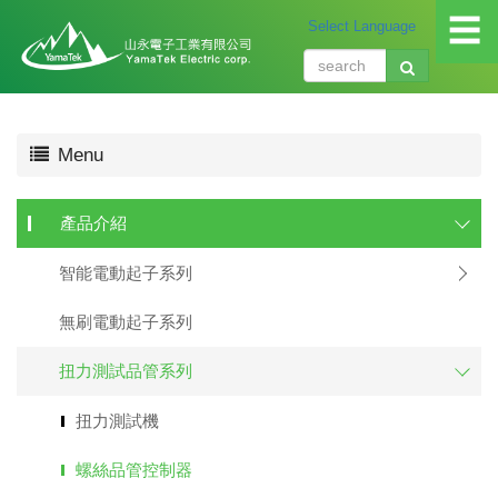
☰
關
Menu
於
我
們
產品介紹
About
us
智能電動起子系列
產
品
無刷電動起子系列
介
紹
扭力測試品管系列
Produ
扭力測試機
應
用
螺絲品管控制器
領
域