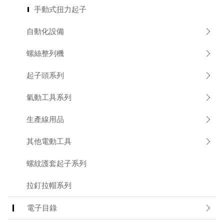
手動式扭力起子
Applic
自動化設備
常
見
問
螺絲整列機
題
Q&A
起子頭系列
電
氣動工具系列
子
目
生產線用品
錄
Catal
其他電動工具
最
螺紋護套起子系列
新
消
息
拉釘拉帽系列
News
電子目錄
聯