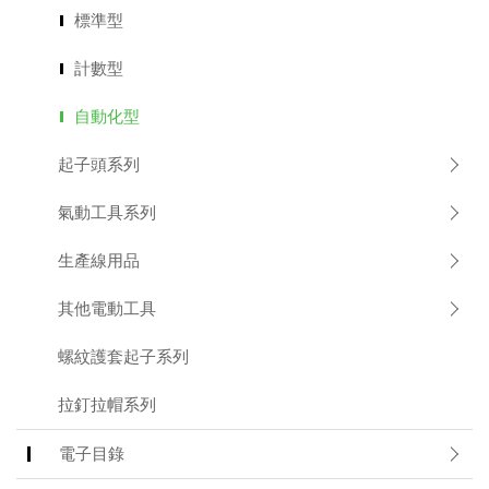
標準型
Applic
計數型
常
見
問
自動化型
題
Q&A
起子頭系列
電
氣動工具系列
子
目
生產線用品
錄
Catal
其他電動工具
最
螺紋護套起子系列
新
消
息
拉釘拉帽系列
News
電子目錄
聯