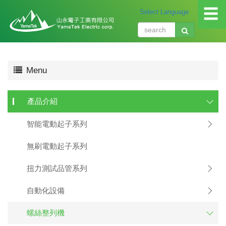
☰
關
Menu
於
我
們
產品介紹
About
us
智能電動起子系列
產
品
無刷電動起子系列
介
紹
扭力測試品管系列
Produ
自動化設備
應
用
螺絲整列機
領
域