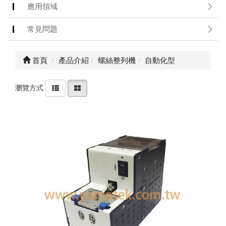
絡
應用領域
我
們
常見問題
Conta
us
首頁
產品介紹
螺絲整列機
自動化型
0
瀏覽方式