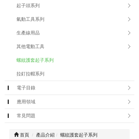
起子頭系列
Applic
氣動工具系列
常
見
問
生產線用品
題
Q&A
其他電動工具
電
螺紋護套起子系列
子
目
拉釘拉帽系列
錄
Catal
電子目錄
最
應用領域
新
消
息
常見問題
News
聯
首頁
產品介紹
螺紋護套起子系列