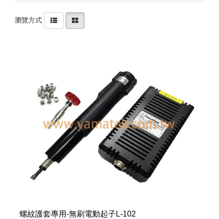
絡
我
們
瀏覽方式
Conta
us
0
螺紋護套專用-無刷電動起子L-102