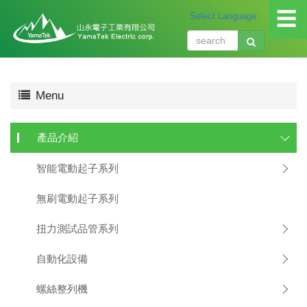
☰
關
Menu
於
我
們
產品介紹
About
us
智能電動起子系列
產
品
無刷電動起子系列
介
紹
扭力測試品管系列
Produ
自動化設備
應
用
螺絲整列機
領
域