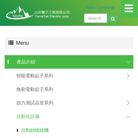
☰
關
Menu
於
我
們
產品介紹
About
us
智能電動起子系列
產
品
無刷電動起子系列
介
紹
扭力測試品管系列
Produ
自動化設備
應
用
自動鎖螺絲機
領
域