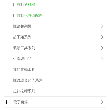
自動送料機
Applic
自動化設備配件
常
見
問
螺絲整列機
題
Q&A
起子頭系列
電
氣動工具系列
子
目
生產線用品
錄
Catal
其他電動工具
最
螺紋護套起子系列
新
消
息
拉釘拉帽系列
News
電子目錄
聯