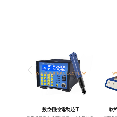
機
數位扭控電動起子
吹