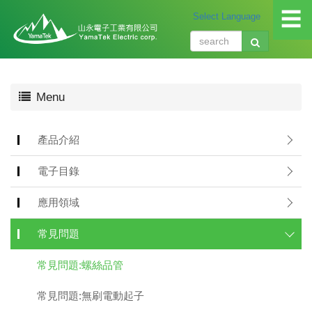
☰
關
Menu
於
我
們
產品介紹
About
us
電子目錄
產
品
應用領域
介
紹
常見問題
Produ
常見問題:螺絲品管
應
用
常見問題:無刷電動起子
領
域