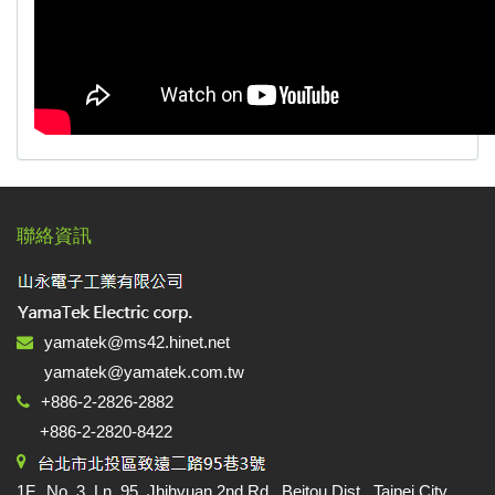
聯絡資訊
yamatek@ms42.hinet.net
yamatek@yamatek.com.tw
+886-2-2826-2882
+886-2-2820-8422
1F., No. 3, Ln. 95, Jhihyuan 2nd Rd., Beitou Dist., Taipei City