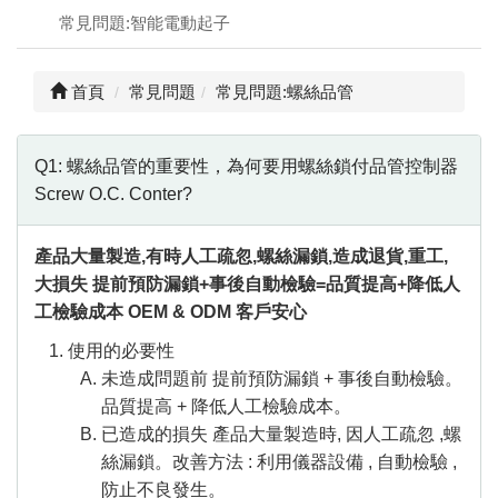
Applic
常見問題:智能電動起子
常
首頁
常見問題
常見問題:螺絲品管
見
問
題
Q&A
Q1: 螺絲品管的重要性，為何要用螺絲鎖付品管控制器
Screw O.C. Conter?
電
子
目
產品大量製造,有時人工疏忽,螺絲漏鎖,造成退貨,重工,
錄
大損失 提前預防漏鎖+事後自動檢驗=品質提高+降低人
Catal
工檢驗成本 OEM & ODM 客戶安心
最
使用的必要性
新
未造成問題前 提前預防漏鎖 + 事後自動檢驗。
消
品質提高 + 降低人工檢驗成本。
息
News
已造成的損失 產品大量製造時, 因人工疏忽 ,螺
絲漏鎖。改善方法 : 利用儀器設備 , 自動檢驗 ,
聯
防止不良發生。