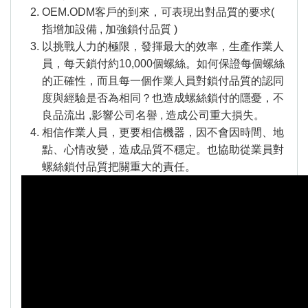
絡
OEM.ODM客戶的到來，可表現出對品質的要求(
我
們
指增加設備 , 加強鎖付品質 )
Conta
以挑戰人力的極限，發揮最大的效率，生產作業人
us
員，每天鎖付約10,000個螺絲。如何保證每個螺絲
的正確性，而且每一個作業人員對鎖付品質的認同
度與經驗是否為相同？也造成螺絲鎖付的隱憂，不
0
良品流出 ,影響公司名譽 , 造成公司重大損失。
相信作業人員，更要相信機器，因不會因時間、地
點、心情改變，造成品質不穩定。也協助從業員對
螺絲鎖付品質把關重大的責任。