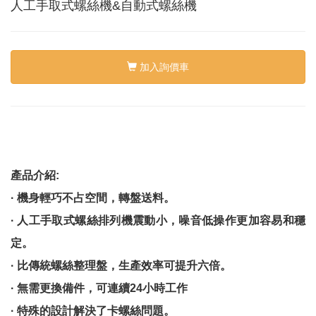
絡
人工手取式螺絲機&自動式螺絲機
我
們
Conta
us
加入詢價車
0
產品介紹:
· 機身輕巧不占空間，轉盤送料。
· 人工手取式螺絲排列機震動小，噪音低操作更加容易和穩
定。
· 比傳統螺絲整理盤，生產效率可提升六倍。
· 無需更換備件，可連續24小時工作
· 特殊的設計解決了卡螺絲問題。