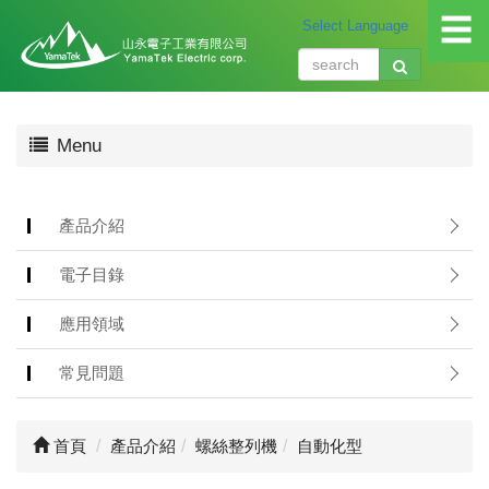
☰
關
Menu
於
我
們
About
產品介紹
us
電子目錄
產
品
應用領域
介
紹
常見問題
Produ
應
首頁
產品介紹
螺絲整列機
自動化型
用
領
域