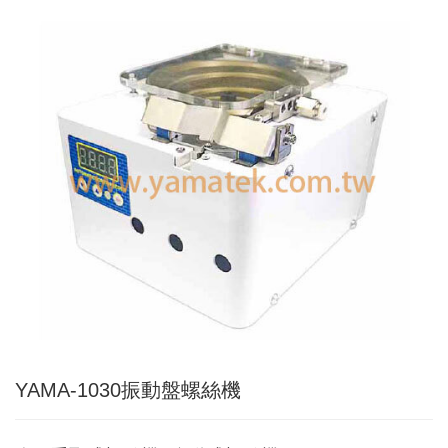
Applic
常
見
問
題
Q&A
電
子
目
錄
Catal
最
新
消
息
News
YAMA-1030振動盤螺絲機
聯