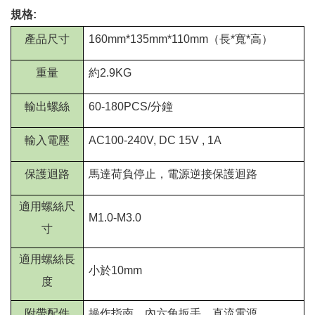
規格:
產品尺寸
160mm*135mm*110mm
（長
*
寬
*
高）
重量
約
2.9KG
輸出螺絲
60-180PCS/
分鐘
輸入電壓
AC100-240V
,
DC 15V , 1A
保護迴路
馬達荷負停止，電源逆接保護迴路
適用螺絲尺
M1.0-M3.0
寸
適用螺絲長
小於
10mm
度
附帶配件
操作指南、內六角扳手、直流電源