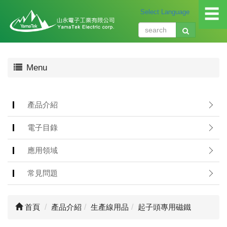
☰
關
Menu
於
我
們
About
產品介紹
us
電子目錄
產
品
應用領域
介
紹
常見問題
Produ
應
首頁
產品介紹
生產線用品
起子頭專用磁鐵
用
領
域