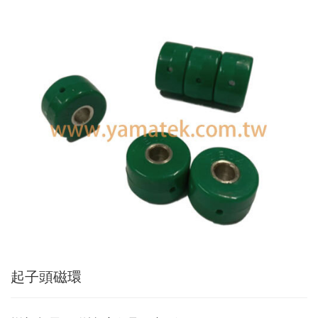
Applic
常
見
問
題
Q&A
電
子
目
錄
Catal
最
新
消
息
News
起子頭磁環
聯