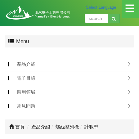
☰
關
Menu
於
我
們
About
產品介紹
us
電子目錄
產
品
應用領域
介
紹
常見問題
Produ
應
首頁
產品介紹
螺絲整列機
計數型
用
領
域