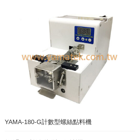
Applic
常
見
問
題
Q&A
電
子
目
錄
Catal
最
新
消
息
News
YAMA-180-G計數型螺絲點料機
聯