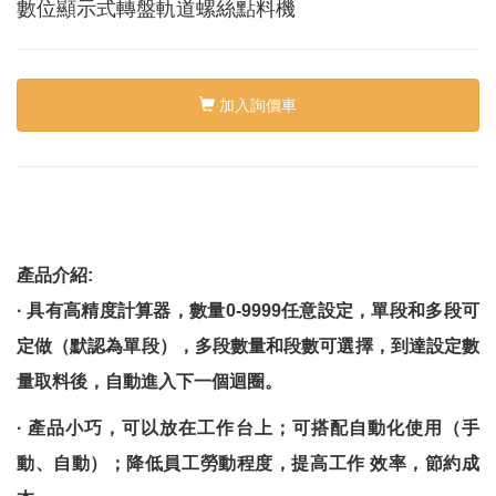
絡
數位顯示式轉盤軌道螺絲點料機
我
們
Conta
us
加入詢價車
0
產品介紹:
·
具有高精度計算器，數量
0-9999
任意設定，單段和多段可
定做（默認為單段），多段數量和段數可
選擇，到達設定數
量取料後，自動進入下一個迴圈。
·
產品小巧，可以放在工作台上；可搭配自動化使用（手
動、自動）；降低員工勞動程度，提高工作
效率，節約成