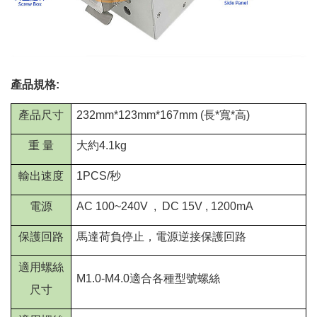
產品規格:
產品尺寸
232mm*123mm*167mm (
長
*
寬
*
高
)
重
量
大
約
4.1kg
輸出速度
1PCS/
秒
電源
AC 100~240V , DC 15V ,
1200mA
保護回路
馬達荷負停止，電源逆接保護回路
適用螺絲
M1.0-M4.0
適合各種型號螺絲
尺寸