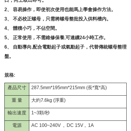
口，向上取出即可。
2、 容易操作，即使初次使用也能馬上學會操作方法。
3、 不必校正螺母，只需將螺母整批投入供料槽内。
4、 體積小巧，不佔空間。
5、 正常使用，不需維修保養,可連續24小時工作。
6、 自動導向,配合電動起子或氣動起子，代替傳統螺母整理
盤。
規格:
產品尺寸
287.5mm*195mm*215mm (
長
*
寬
*
高
)
重
量
大約
7.6kg (
淨重
)
輸出速度
1~3
顆
/
秒
電源
AC 100~240V , DC 15V , 1A