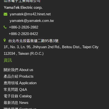
yamatek@ms42.hinet.net
yamatek@yamatek.com.tw
+886-2-2826-2882
+886-2-2820-8422
1F., No. 3, Ln. 95, Jhihyuan 2nd Rd., Beitou Dist., Taipei City
112034 , Taiwan (R.O.C.)
資訊
關於我們 About us
產品介紹 Products
應用領域 Application
常見問題 Q&A
電子目錄 Catalog
最新消息 News