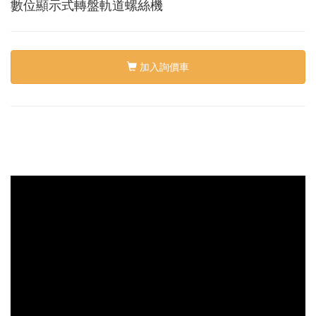
絡
數位顯示式轉盤軌道螺絲機
我
們
Conta
us
加入詢價車
0