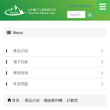
☰
關
Menu
於
我
們
About
產品介紹
us
電子目錄
產
品
應用領域
介
紹
常見問題
Produ
應
首頁
產品介紹
螺絲整列機
計數型
用
領
域