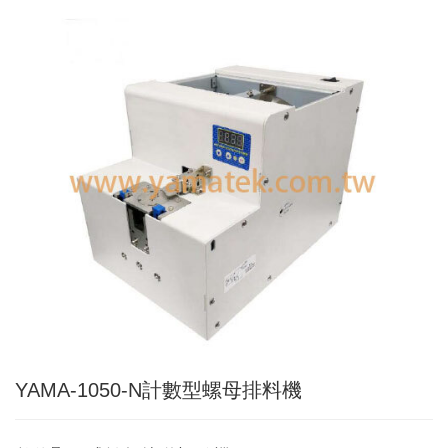
Applic
常
見
問
題
Q&A
電
子
目
錄
Catal
最
新
消
息
News
YAMA-1050-N計數型螺母排料機
聯