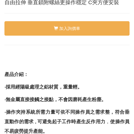
絡
自由拉伸 垂直鎖附螺絲更操作穩定 C夾方便安裝
我
們
Conta
us
加入詢價車
0
產品介紹：
‧採用經陽級處理之鋁材質，重量輕。
‧無金屬直接接觸之接點，不會因磨耗產生粉塵。
‧操作夾持系統所需力量可依不同操作員之需求整，符合
垂
直動作的需求 , 可
避免起子工作時產生反作用力
，
使
操作員
不易疲勞提升產能。