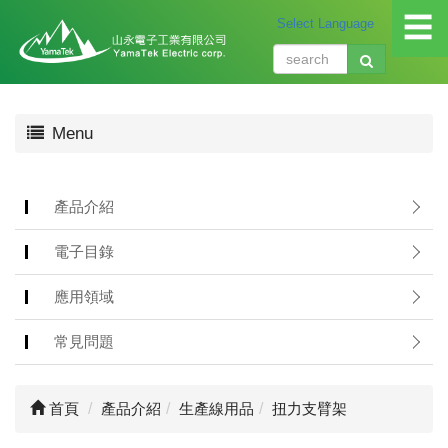
☰
關
Menu
於
我
們
About
產品介紹
us
電子目錄
產
品
應用領域
介
紹
常見問題
Produ
應
首頁
產品介紹
生產線用品
扭力支臂架
用
領
域