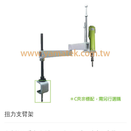
Applic
常
見
問
題
Q&A
電
子
目
錄
Catal
最
新
消
息
News
扭力支臂架
聯