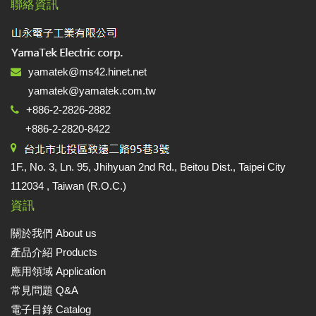
聯絡資訊
yamatek@ms42.hinet.net
yamatek@yamatek.com.tw
+886-2-2826-2882
+886-2-2820-8422
1F., No. 3, Ln. 95, Jhihyuan 2nd Rd., Beitou Dist., Taipei City
112034 , Taiwan (R.O.C.)
資訊
關於我們 About us
產品介紹 Products
應用領域 Application
常見問題 Q&A
電子目錄 Catalog