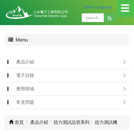
☰
關
Menu
於
我
們
About
產品介紹
us
電子目錄
產
品
應用領域
介
紹
常見問題
Produ
應
首頁
產品介紹
扭力測試品管系列
扭力測試機
用
領
域