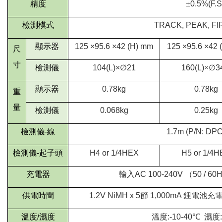
精度
±
0.5%(F.S
檢測模式
TRACK, PEAK, F
顯示器
125 ×95.6 ×42 (H) mm
125 ×95.6 ×42 
尺
寸
檢測儀
104(L)×
∅
21
160(L)
×
∅
3
顯示器
0.78kg
0.78kg
重
量
檢測儀
0.068kg
0.25kg
檢測儀
-
線
1.7m (P/N: DPC
檢測儀
-
起子頭
H4 or 1/4HEX
H5 or 1/4
充電器
輸入
AC 100-240V
（
50 / 60
供電時間
1.2V NiMH x 5
節
1,000mA
鋰電池充
溫度
/
濕度
溫度
:-10-40
℃
濕度