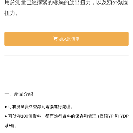
絡
用於測量已經擰緊的螺絲的旋出扭力，以及額外緊固
我
們
扭力。
Conta
us
加入詢價車
0
一、產品介紹
●
可將測量資料登錄到電腦進行處理。
●
可儲存
100
個資料，從而進行資料的保存和管理
(
僅限
YP
和
YDP
系列
)
。