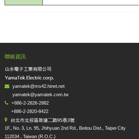
聯絡資訊
yamatek@ms42.hinet.net
yamatek@yamatek.com.tw
+886-2-2826-2882
+886-2-2820-8422
1F., No. 3, Ln. 95, Jhihyuan 2nd Rd., Beitou Dist., Taipei City
112034 , Taiwan (R.O.C.)