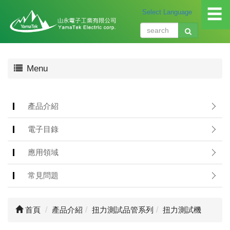
☰
關
Menu
於
我
們
About
產品介紹
us
電子目錄
產
品
應用領域
介
紹
常見問題
Produ
應
首頁
產品介紹
扭力測試品管系列
扭力測試機
用
領
域