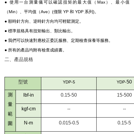
●
使用一台測量儀可以確認扭矩的最大值（
Max
）、最小值
（
Min
）、平均值（
Ave
）
(
僅限
YP
和
YDP
系列
)
。
●
順時針方向、逆時針方向均可輕鬆測定。
●
標準規格具有扭矩輸出、類比輸出。
●
我們可以快速對應校正委託服務、定期檢查保養等服務。
●
所有的產品均附有檢查成績書。
二、產品規格
型號
50
YDP-5
YDP-
測
lbf-in
0.15-50
15-500
量
kgf-cm
--
--
範
N-m
0.015-0.5
0.15-5
圍