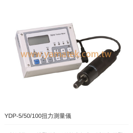
Applic
常
見
問
題
Q&A
電
子
目
錄
Catal
最
新
消
息
News
YDP-5/50/100扭力測量儀
聯