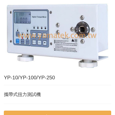
Applic
常
見
問
題
Q&A
電
子
目
錄
Catal
YP-10/YP-100/YP-250
最
新
消
攜帶式扭力測試機
息
News
聯