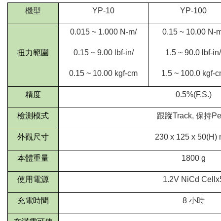
機型
YP-10
YP-100
0.015 ~ 1.000 N-m/
0.15 ~ 10.00 N-m
扭力範圍
0.15 ~ 9.00 lbf-in/
1.5 ~ 90.0 lbf-in/
0.15 ~ 10.00 kgf-cm
1.5 ~ 100.0 kgf-
精度
0.5%(F.S.)
檢測模式
跟蹤
Track,
保持
Pe
外觀尺寸
230 x 125 x 50(H)
本體重量
1800 g
使用電源
1.2V NiCd Cellx
充電時間
8
小時