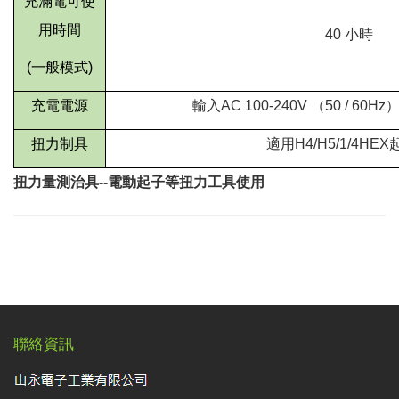
充滿電可使
用時間
40
小時
(
一般模式
)
充電電源
輸入
AC 100-240V
（
50 / 60Hz
扭力制具
適用
H4/H5/1/4HEX
扭力量測治具--電動起子等扭力工具使用
聯絡資訊