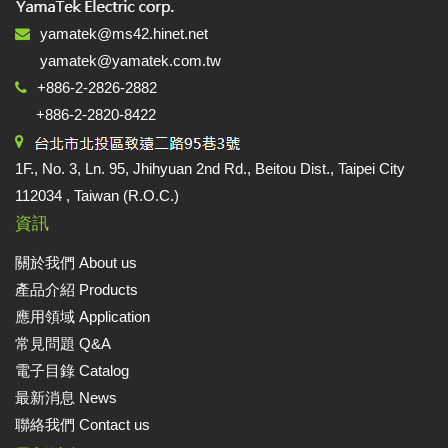
yamatek@ms42.hinet.net
yamatek@yamatek.com.tw
+886-2-2826-2882
+886-2-2820-8422
1F., No. 3, Ln. 95, Jhihyuan 2nd Rd., Beitou Dist., Taipei City
112034 , Taiwan (R.O.C.)
資訊
關於我們 About us
產品介紹 Products
應用領域 Application
常見問題 Q&A
電子目錄 Catalog
最新消息 News
聯絡我們 Contact us