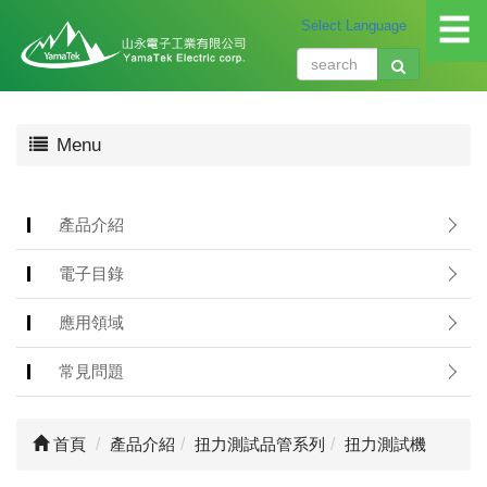
☰
關
Menu
於
我
們
About
產品介紹
us
電子目錄
產
品
應用領域
介
紹
常見問題
Produ
應
首頁
產品介紹
扭力測試品管系列
扭力測試機
用
領
域