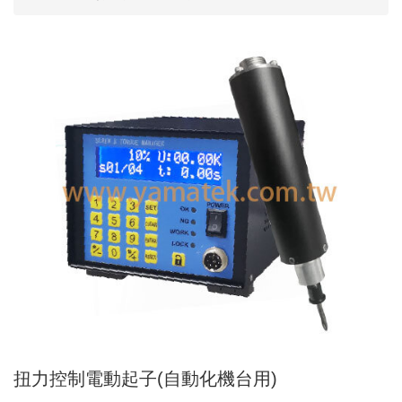
Applic
常
見
問
題
Q&A
電
子
目
錄
Catal
最
新
消
息
News
扭力控制電動起子(自動化機台用)
聯