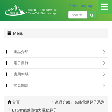
☰
關
Menu
於
我
們
About
產品介紹
us
電子目錄
產
品
應用領域
介
紹
常見問題
Produ
應
首頁
產品介紹
智能電動起子系列
用
領
ETS智能數位扭力電動起子
域