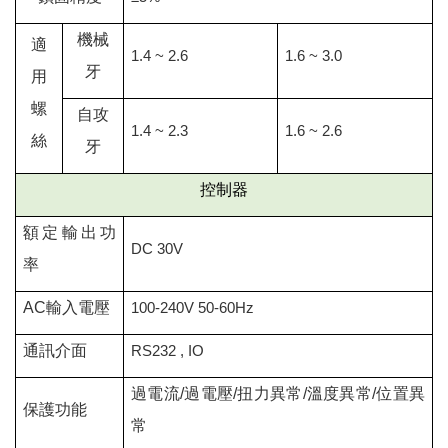
機械
適
1.4 ~ 2.6
1.6 ~ 3.0
牙
用
螺
自攻
1.4 ~ 2.3
1.6 ~ 2.6
絲
牙
控制器
額定輸出功
DC 30V
率
AC
輸入電壓
100-240V 50-60Hz
通訊介面
RS232 , IO
過電流/過電壓/扭力異常/溫度異常/位置異
保護功能
常