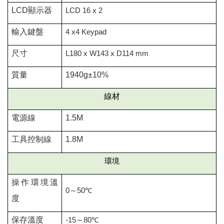
LCD
顯示器
LCD 16 x 2
輸入鍵盤
4 x4 Keypad
尺寸
L180 x W143 x D114 mm
質量
1940g±10%
線材
電源線
1.5M
工具控制線
1.8M
環境
操作環境溫
0
～
50
℃
度
保存溫度
-15
～
80
℃