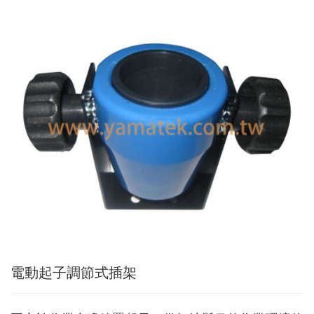
Applic
常
見
問
題
Q&A
電
子
目
錄
Catal
最
新
消
息
News
電動起子調節式插架
聯