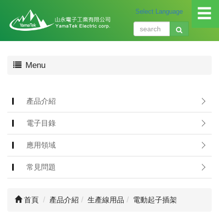
☰
關
Menu
於
我
們
About
產品介紹
us
電子目錄
產
品
應用領域
介
紹
常見問題
Produ
應
首頁
產品介紹
生產線用品
電動起子插架
用
領
域