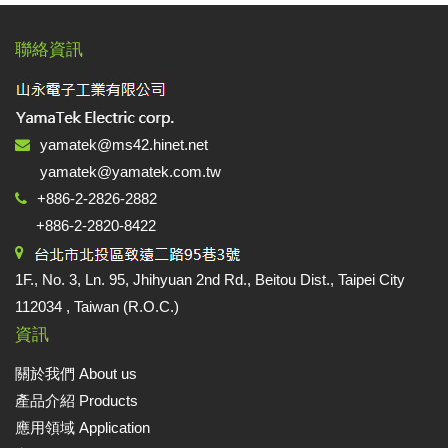
聯絡資訊
yamatek@ms42.hinet.net
yamatek@yamatek.com.tw
+886-2-2826-2882
+886-2-2820-8422
1F., No. 3, Ln. 95, Jhihyuan 2nd Rd., Beitou Dist., Taipei City
112034 , Taiwan (R.O.C.)
資訊
關於我們 About us
產品介紹 Products
應用領域 Application