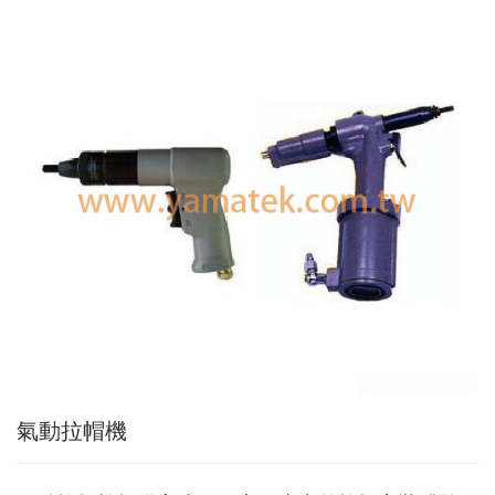
Applic
常
見
問
題
Q&A
電
子
目
錄
Catal
最
新
消
息
News
氣動拉帽機
聯