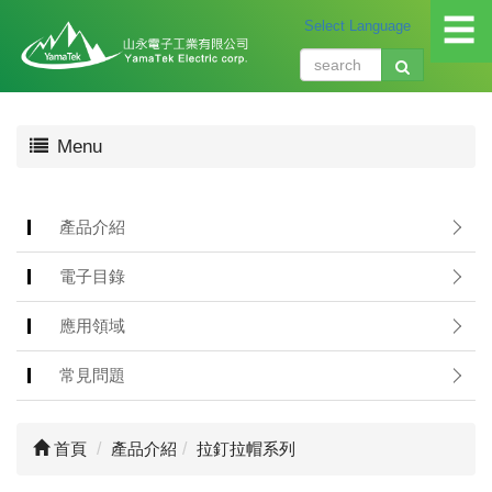
☰
關
Menu
於
我
們
About
產品介紹
us
電子目錄
產
品
應用領域
介
紹
常見問題
Produ
應
首頁
產品介紹
拉釘拉帽系列
用
領
域