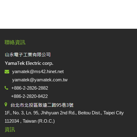
聯絡資訊
yamatek@ms42.hinet.net
yamatek@yamatek.com.tw
+886-2-2826-2882
+886-2-2820-8422
1F., No. 3, Ln. 95, Jhihyuan 2nd Rd., Beitou Dist., Taipei City
112034 , Taiwan (R.O.C.)
資訊