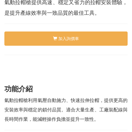
絡
氣動拉帽槍提供高速、穩定又省力的拉帽安裝體驗，
我
們
是提升產線效率與一致品質的最佳工具。
Conta
us
加入詢價車
0
功能介紹
氣動拉帽槍利用氣壓自動施力、快速拉伸拉帽，提供更高的
安裝效率與穩定的鎖付品質。適合大量生產、工廠裝配線與
長時間作業，能減輕操作負擔並提升一致性。