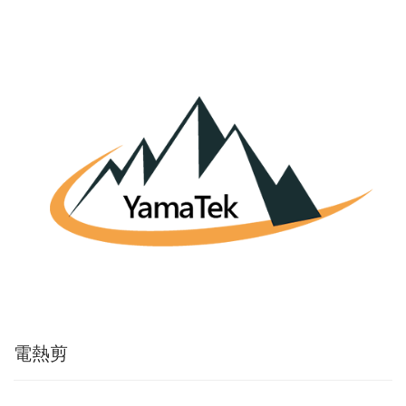
Applic
常
見
問
題
Q&A
電
子
目
錄
Catal
最
新
消
息
News
電熱剪
聯