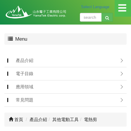
☰
關
Menu
於
我
們
About
產品介紹
us
電子目錄
產
品
應用領域
介
紹
常見問題
Produ
應
首頁
產品介紹
其他電動工具
電熱剪
用
領
域