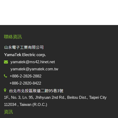
聯絡資訊
yamatek@ms42.hinet.net
yamatek@yamatek.com.tw
+886-2-2826-2882
+886-2-2820-8422
1F., No. 3, Ln. 95, Jhihyuan 2nd Rd., Beitou Dist., Taipei City
112034 , Taiwan (R.O.C.)
資訊