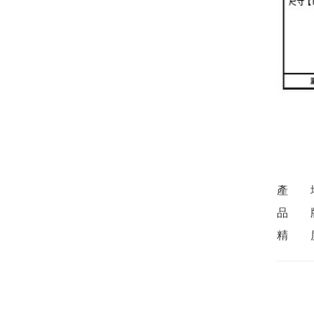
產 地
品 牌：
精 度