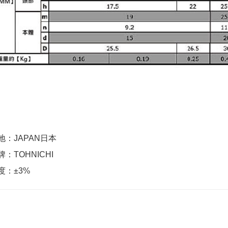
：JAPAN日本
TOHNICHI
：±3%