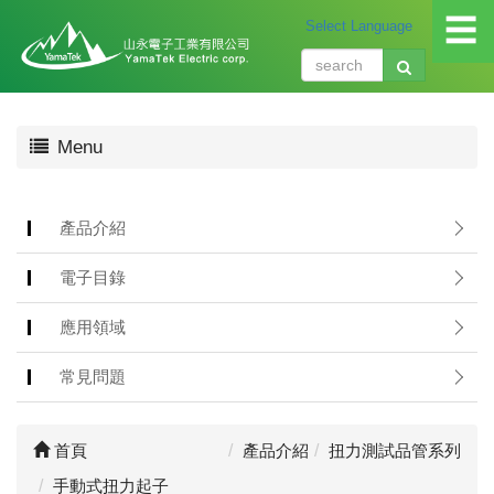
☰
關
Menu
於
我
們
About
產品介紹
us
電子目錄
產
品
應用領域
介
紹
常見問題
Produ
應
首頁
產品介紹
扭力測試品管系列
用
領
手動式扭力起子
域