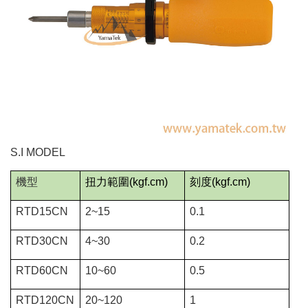
S.I MODEL
機型
扭力範圍
(kgf.cm)
刻度
(kgf.cm)
RTD15CN
2~15
0.1
RTD30CN
4~30
0.2
RTD60CN
10~60
0.5
RTD120CN
20~120
1