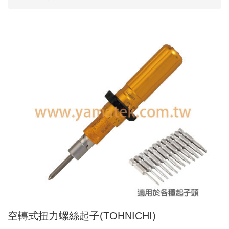
Applic
常
見
問
題
Q&A
電
子
目
錄
Catal
最
新
消
息
News
空轉式扭力螺絲起子(TOHNICHI)
聯