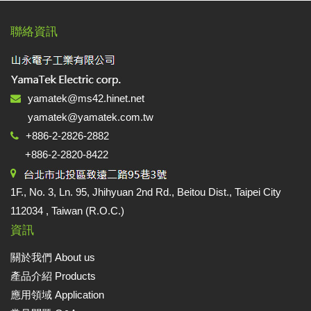
聯絡資訊
yamatek@ms42.hinet.net
yamatek@yamatek.com.tw
+886-2-2826-2882
+886-2-2820-8422
1F., No. 3, Ln. 95, Jhihyuan 2nd Rd., Beitou Dist., Taipei City
112034 , Taiwan (R.O.C.)
資訊
關於我們 About us
產品介紹 Products
應用領域 Application