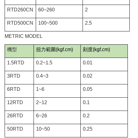
RTD260CN
60~260
2
RTD500CN
100~500
2.5
METRIC MODEL
機型
扭力範圍
(kgf.cm)
刻度
(kgf.cm)
1.5RTD
0.2~1.5
0.01
3RTD
0.4~3
0.02
6RTD
1~6
0.05
12RTD
2~12
0.1
26RTD
6~26
0.2
50RTD
10~50
0.25