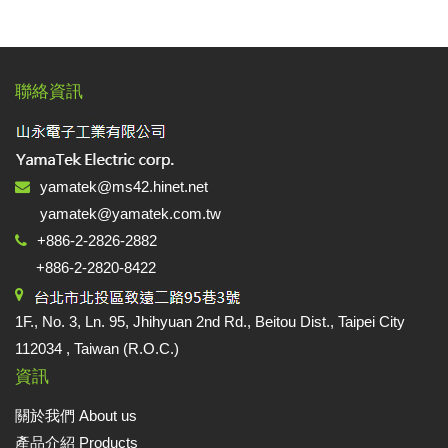
聯絡資訊
yamatek@ms42.hinet.net
yamatek@yamatek.com.tw
+886-2-2826-2882
+886-2-2820-8422
1F., No. 3, Ln. 95, Jhihyuan 2nd Rd., Beitou Dist., Taipei City
112034 , Taiwan (R.O.C.)
資訊
關於我們 About us
產品介紹 Products