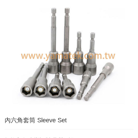
Applic
常
見
問
題
Q&A
電
子
目
錄
Catal
最
新
消
息
News
內六角套筒 Sleeve Set
聯