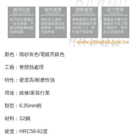
顏色：噴砂灰色
/
電鍍亮銀色
工藝：整體熱處理
特性：硬度高
/
耐磨性強
用途：維修
/
家裝行業
類型：
6.35mm
柄
材料：
S2
鋼
硬度：
HRC58-62
度