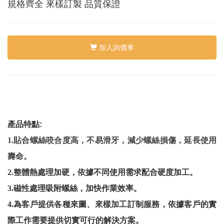
絡
規格齊全 來樣訂製 品質保證
我
們
Conta
us
加入詢價車
0
產品特點
:
1.貼合螺絲咬合度高，不易滑牙，減少螺絲損傷，延長使用
壽命。
2.整體熱處理加硬，依據不同使用需求配合硬度加工。
3.磁性處理吸附螺絲，加快作業效率。
4.為客戶提供各種來圖、來樣加工訂制服務，依據客戶的實
際工作需要提供切實可行的解決方案。