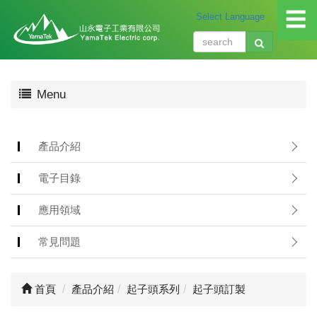
☰
關
Menu
於
我
們
About
產品介紹
us
電子目錄
產
品
應用領域
介
紹
常見問題
Produ
應
首頁
產品介紹
起子頭系列
起子頭訂製
用
領
域