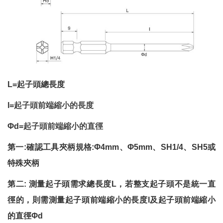
L=
起子頭總長度
l=
起子頭前端縮小的長度
Φ
d=
起子頭前端縮小的直徑
第一
:
確認工具夾柄規格
:
Φ
4mm
、Φ
5mm
、
SH1/4
、
SH5
或
特殊夾柄
第二
:
測量起子頭需求總長度
L
，若整支起子頭不是統一直
徑的，則需測量起子頭前端縮小的長度
l
及起子頭前端縮小
的直徑
Φ
d