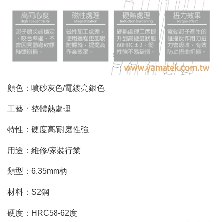
顏色：噴砂灰色
/
電鍍亮銀色
工藝：整體熱處理
特性：硬度高
/
耐磨性強
用途：維修
/
家裝行業
類型：
6.35mm
柄
材料：
S2
鋼
硬度：
HRC58-62
度