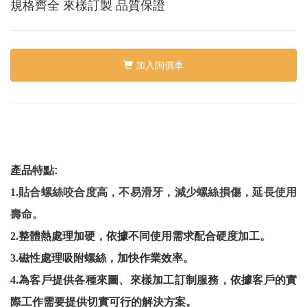
絡
規格齊全 來樣訂製 品質保證
我
們
Conta
us
加入詢價車
0
產品特點
:
1.貼合螺絲咬合度高，不易滑牙，減少螺絲損傷，延長使用
壽命。
2.整體熱處理加硬，依據不同使用需求配合硬度加工。
3.磁性處理吸附螺絲，加快作業效率。
4.為客戶提供各種來圖、來樣加工訂制服務，依據客戶的實
際工作需要提供切實可行的解決方案。