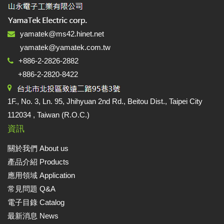
yamatek@ms42.hinet.net
yamatek@yamatek.com.tw
+886-2-2826-2882
+886-2-2820-8422
1F., No. 3, Ln. 95, Jhihyuan 2nd Rd., Beitou Dist., Taipei City
112034 , Taiwan (R.O.C.)
資訊
關於我們 About us
產品介紹 Products
應用領域 Application
常見問題 Q&A
電子目錄 Catalog
最新消息 News