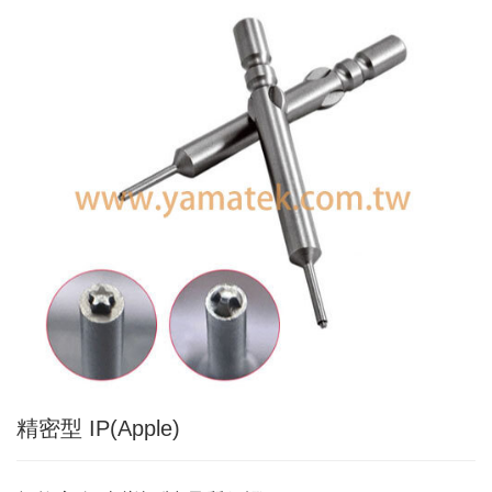
Applic
常
見
問
題
Q&A
電
子
目
錄
Catal
最
新
消
息
News
精密型 IP(Apple)
聯