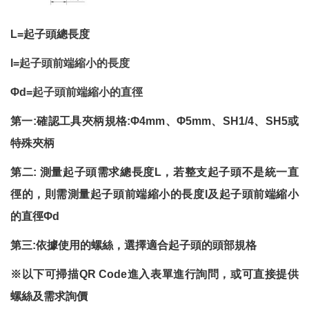
L=
起子頭總長度
l=
起子頭前端縮小的長度
Φ
d=
起子頭前端縮小的直徑
第一
:
確認工具夾柄規格
:
Φ
4mm
、Φ
5mm
、
SH1/4
、
SH5
或
特殊夾柄
第二
:
測量起子頭需求總長度
L
，若整支起子頭不是統一直
徑的，則需測量起子頭前端縮小的長度
l
及起子頭前端縮小
的直徑
Φ
d
第三
:
依據使用的螺絲，選擇適合起子頭的頭部規格
※以下可掃描
QR Code
進入表單進行詢問，或可直接提供
螺絲及需求詢價