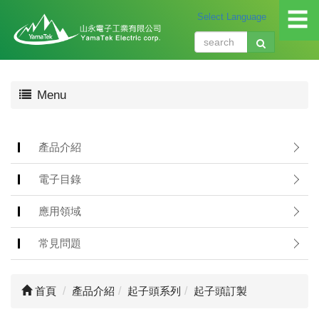
☰
關
Menu
於
我
們
About
產品介紹
us
電子目錄
產
品
應用領域
介
紹
常見問題
Produ
應
首頁
產品介紹
起子頭系列
起子頭訂製
用
領
域