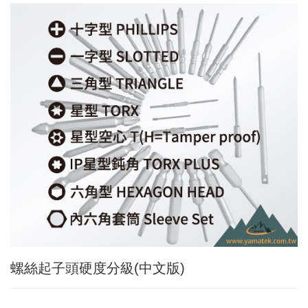
Applic
常
見
問
題
Q&A
電
子
目
錄
Catal
最
新
消
息
News
螺絲起子頭硬度分級(中文版)
聯