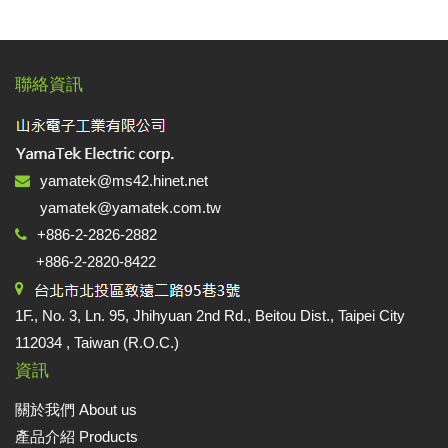
聯絡資訊
yamatek@ms42.hinet.net
yamatek@yamatek.com.tw
+886-2-2826-2882
+886-2-2820-8422
1F., No. 3, Ln. 95, Jhihyuan 2nd Rd., Beitou Dist., Taipei City
112034 , Taiwan (R.O.C.)
資訊
關於我們 About us
產品介紹 Products