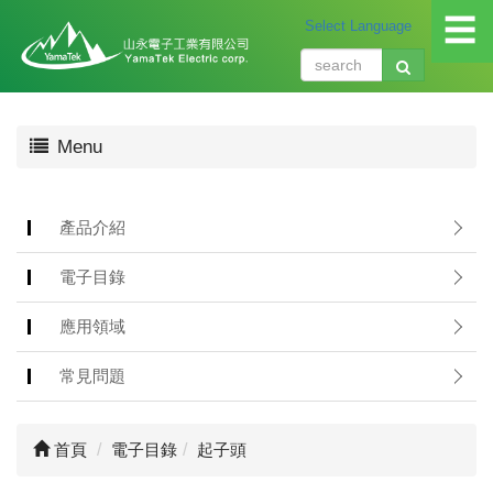
☰
關
Menu
於
我
們
About
產品介紹
us
電子目錄
產
品
應用領域
介
紹
常見問題
Produ
應
首頁
電子目錄
起子頭
用
領
域