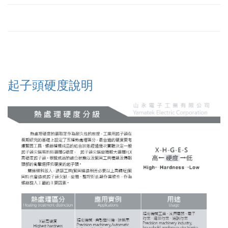
絡
我
們
Conta
us
0
起子頭硬度說明