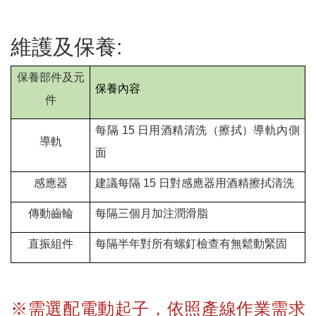
維護及保養
:
保養部件及元
保養內容
件
每隔
15
日用酒精清洗（擦拭）導軌內側
導軌
面
感應器
建議每隔
15
日對感應器用酒精擦拭清洗
傳動齒輪
每隔三個月加注潤滑脂
直振組件
每隔半年對所有螺釘檢查有無鬆動緊固
※需選配電動起子，依照產線作業需求