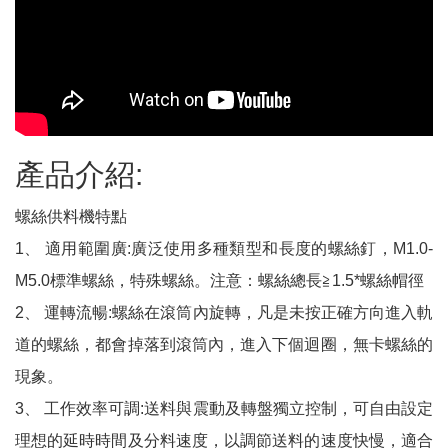
產品介紹:
螺絲供料機特點
1
、
適用範圍廣
:
廣泛使用多種類型和長度的螺絲釘，
M1.0-
M5.0
標準螺絲，特殊螺絲。注意：螺絲總長
≧
1.5*
螺絲帽徑
2
、
運轉流暢
:
螺絲在滾筒內旋轉，凡是未按正確方向進入軌
道的螺絲，都會掉落到滾筒內，進入下個迴圈，無卡螺絲的
現象。
3
、
工作效率可調
:
送料與震動及轉盤獨立控制，可自由設定
理想的延時時間及分料速度，以調節送料的速度快慢，適合