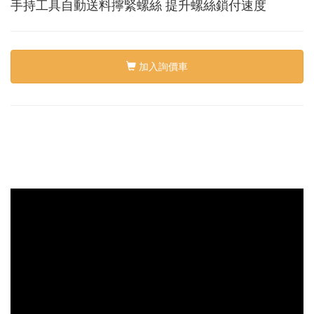
絡
手持工具自動送料擰緊螺絲 提升螺絲鎖付速度
我
們
Conta
us
加入詢價車
0