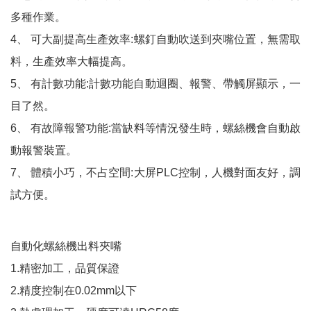
多種作業。
4
、
可大副提高生產效率
:
螺釘自動吹送到夾嘴位置，無需取
料，生產效率大幅提高。
5
、
有計數功能
:
計數功能自動迴圈、報警、帶觸屏顯示，一
目了然。
6
、
有故障報警功能
:
當缺料等情況發生時，螺絲機會自動啟
動報警裝置。
7
、
體積小巧，不占空間
:
大屏
PLC
控制，人機對面友好，調
試方便。
自動化螺絲機出料夾嘴
1.
精密加工，品質保證
2.
精度控制在
0.02mm
以下