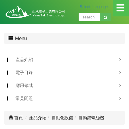
☰
關
Menu
於
我
們
About
產品介紹
us
電子目錄
產
品
應用領域
介
紹
常見問題
Produ
應
首頁
產品介紹
自動化設備
自動鎖螺絲機
用
領
域