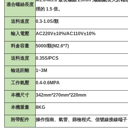
適合螺絲長度
徑的
1.5
倍。
送料速度
0.3-1.0S/
顆
輸入電壓
AC220V±10%/AC110V±10%
料倉容量
5000/
顆
(M2.6*7)
送料進度
0.35S/PCS
輸送距離
1~3M
工作氣壓
0.4-0.6MPA
本機尺寸
342mm*270mm*220mm
本機重量
8KG
附帶配件
操作指南、氣管、篩檢程式、信號線接線端子