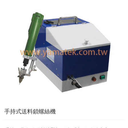
Applic
常
見
問
題
Q&A
電
子
目
錄
Catal
最
新
消
息
News
手持式送料鎖螺絲機
聯