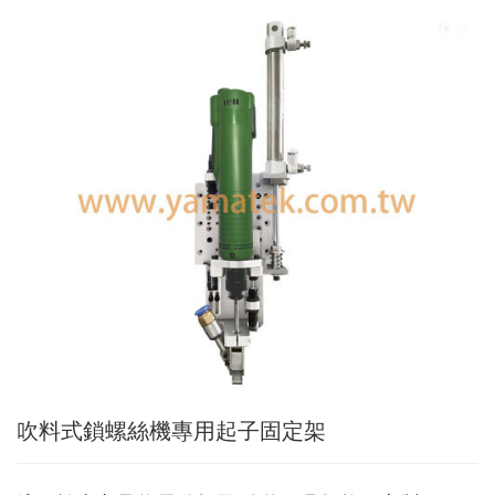
Applic
常
見
問
題
Q&A
電
子
目
錄
Catal
最
新
消
息
News
吹料式鎖螺絲機專用起子固定架
聯