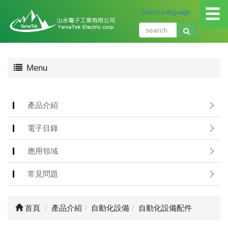
☰
關
Menu
於
我
們
About
產品介紹
us
電子目錄
產
品
應用領域
介
紹
常見問題
Produ
應
首頁
產品介紹
自動化設備
自動化設備配件
用
領
域