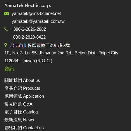
yamatek@ms42.hinet.net
yamatek@yamatek.com.tw
+886-2-2826-2882
+886-2-2820-8422
1F., No. 3, Ln. 95, Jhihyuan 2nd Rd., Beitou Dist., Taipei City
112034 , Taiwan (R.O.C.)
資訊
關於我們 About us
產品介紹 Products
應用領域 Application
常見問題 Q&A
電子目錄 Catalog
最新消息 News
聯絡我們 Contact us