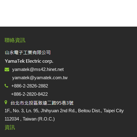
聯絡資訊
yamatek@ms42.hinet.net
yamatek@yamatek.com.tw
+886-2-2826-2882
+886-2-2820-8422
1F., No. 3, Ln. 95, Jhihyuan 2nd Rd., Beitou Dist., Taipei City
112034 , Taiwan (R.O.C.)
資訊