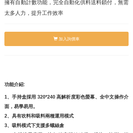
絡
擁有自動計數功能，完全自動化供料送料鎖付，無需
我
們
太多人力，提升工作效率
Conta
us
加入詢價車
0
功能介紹
:
1
、手持盒採用
320*240
高解析度彩色螢幕、全中文操作介
面，易學易用。
2
、具有吹料和吸料兩種運用模式
3
、吸料模式下支援多螺絲倉