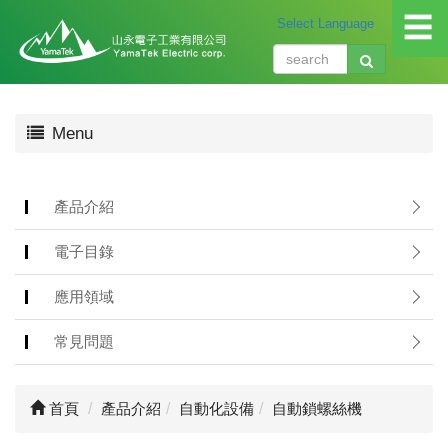
☰
關
Menu
於
我
們
About
產品介紹
us
電子目錄
產
品
應用領域
介
紹
常見問題
Produ
應
首頁
產品介紹
自動化設備
自動鎖螺絲機
用
領
域