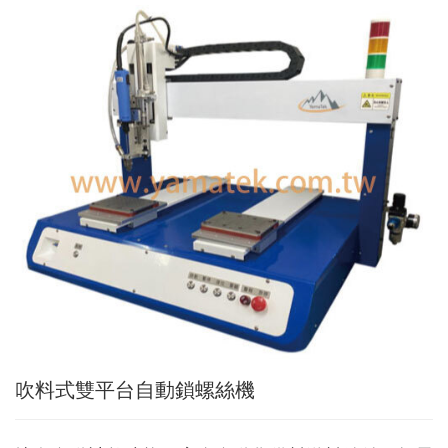
Applic
常
見
問
題
Q&A
電
子
目
錄
Catal
最
新
消
息
News
吹料式雙平台自動鎖螺絲機
聯