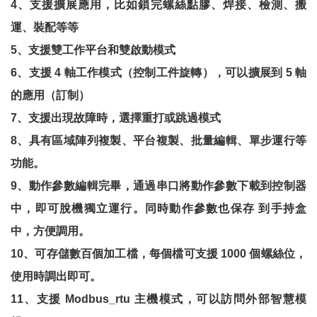
4
、支援擴展應用，比如鎖完螺絲點膠、焊接、檢測、搬
運、裝配等等
5
、支援雙工作平台和雙啟動模式
6
、支援
4
軸工作模式（控制工件旋轉），可以擴展到
5
軸
的應用（訂制）
7
、支援出現故障時，選擇重打或跳過模式
8
、具有區域陣列複製、平台複製、批量編輯、單步運行等
功能。
9
、動作參數編輯完畢，通過串口將動作參數下載到控制器
中，即可脫機獨立運行。同時動作參數也保存
到手持盒
中，方便調用。
10
、可存儲數百個加工檔，每個檔可支援
1000
個螺絲位，
使用時調出即可。
11
、支援
Modbus_rtu
主機模式，可以訪問外部智慧模