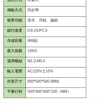
傳動方式
同步帶
報警功能
滑牙、浮鎖、漏鎖
鎖付速度
0.8-2S/PCS
存儲容量
999
組
最大負載
10KG
適用螺絲
M1.0-M5.0
輸入電壓
AC220V
士
10%
外形尺寸
850*500*500 (MM)
平臺行程
500*400*400*100
（
MM
）