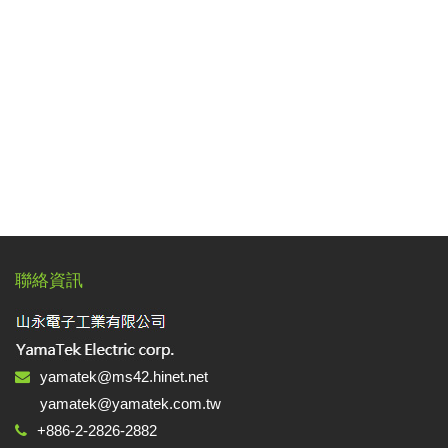
Applic
常
見
問
題
Q&A
電
子
目
錄
Catal
聯絡資訊
最
新
消
息
yamatek@ms42.hinet.net
News
yamatek@yamatek.com.tw
+886-2-2826-2882
聯