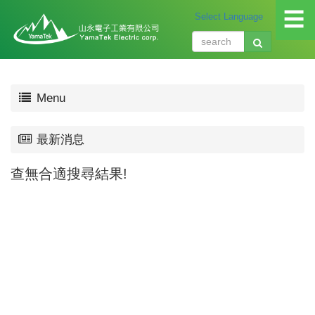
☰
關
Menu
於
我
們
最新消息
About
us
查無合適搜尋結果!
產
品
介
紹
Produ
應
用
領
域